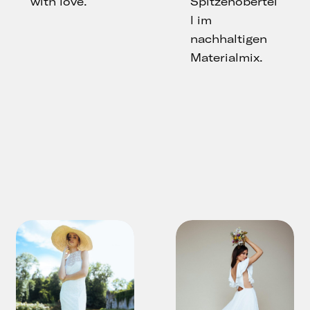
with love.
Spitzenobertei
l im
nachhaltigen
Materialmix.