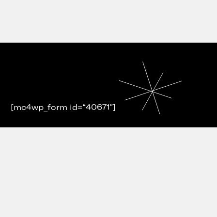
[mc4wp_form id=“40671″]