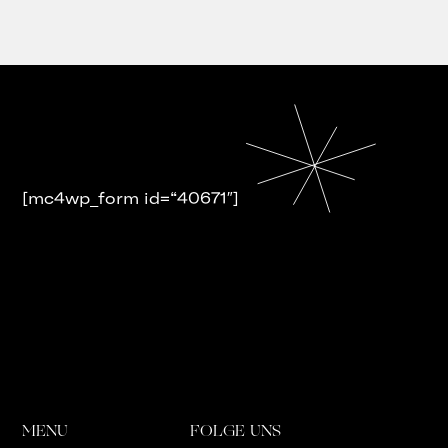
[mc4wp_form id=“40671″]
MENU
FOLGE UNS