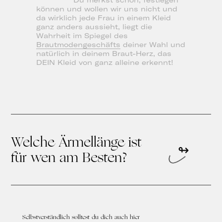
Du merkst schon, festlegen
können und wollen wir uns nicht und
da wirklich jede Frau in einem Kleid
ganz anders aussieht, liegt die
Wahrheit im Spiegel des
Brautmodengeschäfts
deiner Wahl und
natürlich in deinem Braut-Herz, das
DEIN Kleid von ganz alleine erkennt!
Welche Ärmellänge ist
für wen am Besten?
Selbstverständlich solltest du dich auch hier