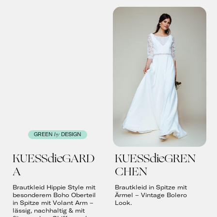
by
GREEN
DESIGN
KUESSdieGARD
KUESSdieGREN
A
CHEN
Brautkleid Hippie Style mit
Brautkleid in Spitze mit
besonderem Boho Oberteil
Ärmel – Vintage Bolero
in Spitze mit Volant Arm –
Look.
lässig, nachhaltig & mit