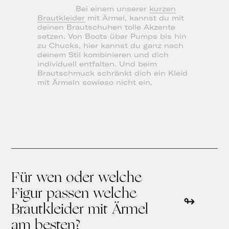
Bei einem unserer
kurzen
Brautkleider
mit Ärmel, kannst du mit
deinen Brautschuhen tolle Akzente
setzen. Von Boots über Pumps bis hin
zu Chucks, hier kannst du ganz nach
deinem Stil kombinieren und dich
individuell entfalten. Und beim
Brautschmuck schränkt dich ein Kleid
mit Ärmeln sowieso nicht ein.
Für wen oder welche
Figur passen welche
Brautkleider mit Ärmel
am besten?