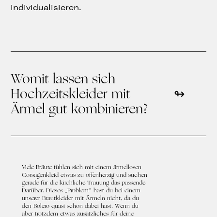
individualisieren.
Womit lassen sich
Hochzeitskleider mit
Ärmel gut kombinieren?
Viele Bräute fühlen sich mit einem ärmellosen
Corsagenkleid etwas zu offenherzig und suchen
gerade für die kirchliche Trauung das passende
Darüber. Dieses „Problem“ hast du bei einem
unserer Brautkleider mit Ärmeln nicht, da du
den Bolero quasi schon dabei hast. Wenn du
aber trotzdem etwas zusätzliches für deine