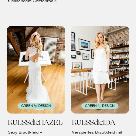
fliessendem Chiffonrock.
by
by
GREEN
DESIGN
GREEN
DESIGN
KUESSdieHAZEL
KUESSdieIDA
Sexy Brautkleid –
Verspieltes Brautkleid mit