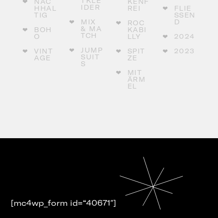
TKLE
NAC
KENF
IDER
HHAL
REI
FLIE
TIG
SSEND
MIX
ROC
& MA
BOH
KABI
TCH
O
LLY
2024
JUMP
VINT
SPIT
2023
SUIT
AGE
ZE
S
MIT
ÄRM
EL
[mc4wp_form id=“40671″]