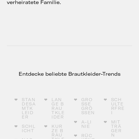
verheiratete Familie.
Entdecke beliebte Brautkleider-Trends
STAN
LAN
GRO
SCH
DESA
GE B
SSE G
ULTE
MTK
RAU
RÖSS
RFRE
LEID
TKLE
EN
I
ER
IDER
A-LI
MIT
SCHL
KUR
NIE
TRÄ
ICHT
ZE B
GER
RAU
N
RÜC