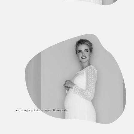
schwanger heiraten – kurze Brautkleider