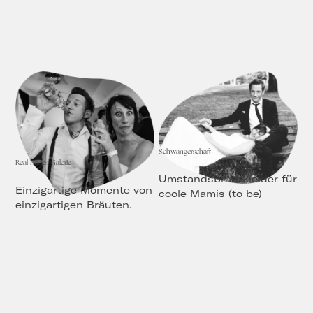
Schwangerschaft
Real Brides Galerie
Umstandsbrautkleider für
Einzigartige Momente von
coole Mamis (to be)
einzigartigen Bräuten.