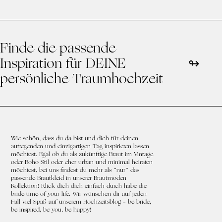
Finde die passende
Inspiration für DEINE
persönliche Traumhochzeit
Wie schön, dass du da bist und dich für deinen
aufregenden und einzigartigen Tag inspirieren lassen
möchtest. Egal ob du als zukünftige Braut im Vintage
oder Boho Stil oder eher urban und minimal heiraten
möchtest, bei uns findest du mehr als “nur” das
passende Brautkleid in unserer Brautmoden
Kollektion! Klick dich dich einfach durch habe die
bride time of your life. Wir wünschen dir auf jeden
Fall viel Spaß auf unserem Hochzeitsblog – be bride,
be inspired, be you, be happy!