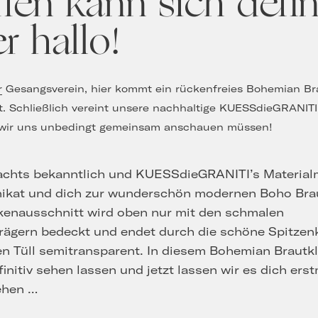
B
ffen kann sich defi
er hallo!
r
Gesangsverein, hier kommt ein rückenfreies Bohemian Bra
hat. Schließlich vereint unsere nachhaltige KUESSdieGRANI
e wir uns unbedingt gemeinsam anschauen müssen!
achts bekanntlich und KUESSdieGRANITI’s Material
nikat und dich zur wunderschön modernen Boho Brau
kenausschnitt wird oben nur mit den schmalen
rägern bedeckt und endet durch die schöne Spitzen
n Tüll semitransparent. In diesem Bohemian Brautk
finitiv sehen lassen und jetzt lassen wir es dich ers
ehen …