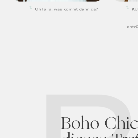
Oh là là, was kommt denn da?
KU
entz
Boho Chic