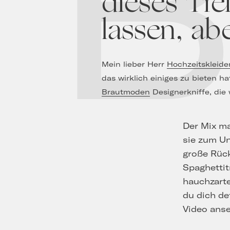
dieses Tre
lassen, ab
Mein lieber Herr
Hochzeitskleide
das wirklich einiges zu bieten 
Brautmoden
Designerkniffe, di
Der Mix m
sie zum U
große Rüc
Spaghettit
hauchzarte
du dich de
Video ans