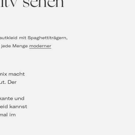
nitv sehen
utkleid mit Spaghettiträgern,
TI jede Menge
moderner
mix macht
t. Der
kante und
leid kannst
tmal im