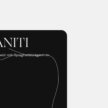
NITI
id mit Spaghettiträgern in