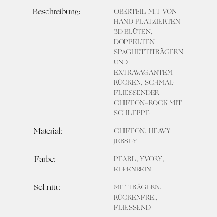
Beschreibung:
OBERTEIL MIT VON
HAND PLATZIERTEN
3D BLÜTEN,
DOPPELTEN
SPAGHETTITRÄGERN
UND
EXTRAVAGANTEM
RÜCKEN, SCHMAL
FLIESSENDER C
HIFFON-ROCK MIT S
CHLEPPE
Material:
CHIFFON, HEAVY
JERSEY
Farbe:
PEARL, YVORY,
ELFENBEIN
Schnitt:
MIT TRÄGERN,
RÜCKENFREI,
FLIESSEND