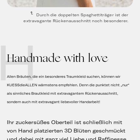
Durch die doppelten Spaghettiträger ist der
extravagante Rückenausschnitt noch besonderer.
H
Handmade with love
Allen Bräuten, die ein besonderes Traumkleid suchen, können wir
KUESSdieALLEN wärmstens empfehlen. Denn die punktet nicht „nur“
als sinnliches Brautkleid mit extravagantem Rückenausschnitt,
sondern auch mit extravagant liebevoller Handarbeit!
Ihr zuckersüßes Oberteil ist schließlich mit
von Hand platzierten 3D Blüten geschmückt
und dabei mit ganz viel Liebe und Raffinesse