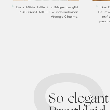
Die erhöhte Taille à la Bridgerton gibt
Das B
KUESSdieHARRIET wunderschönen
Baumwol
Vintage Charme.
auf 
passt 
So elegant