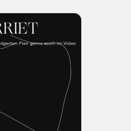
RRIET
dgerton Flair gerne auch im Video