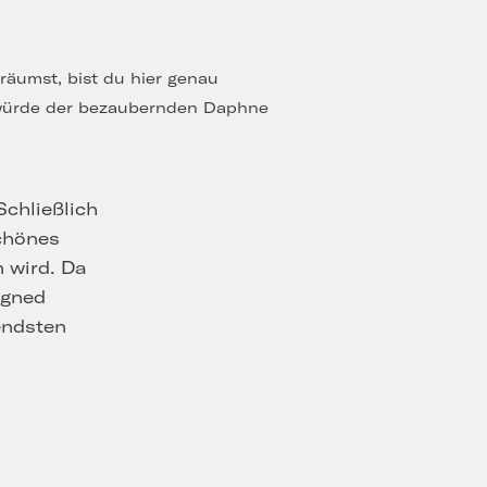
räumst, bist du hier genau
, würde der bezaubernden Daphne
Schließlich
schönes
 wird. Da
igned
endsten