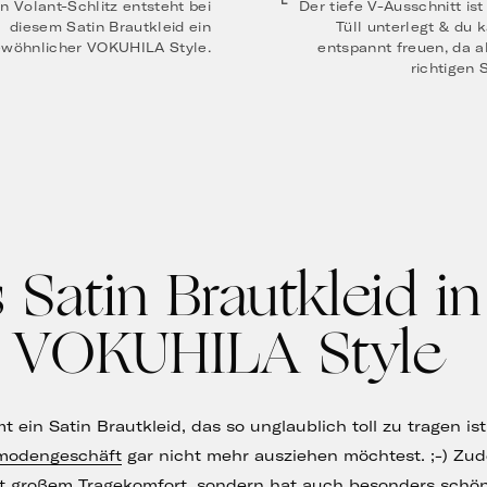
n Volant-Schlitz entsteht bei
Der tiefe V-Ausschnitt ist
diesem Satin Brautkleid ein
Tüll unterlegt & du 
wöhnlicher VOKUHILA Style.
entspannt freuen, da a
richtigen S
 Satin Brautkleid in
 VOKUHILA Style
ein Satin Brautkleid, das so unglaublich toll zu tragen is
modengeschäft
gar nicht mehr ausziehen möchtest. ;-) Zu
großem Tragekomfort, sondern hat auch besonders schöne