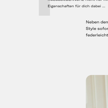
Eigenschaften für dich dabei …
Neben dem 
Style sofo
federleich