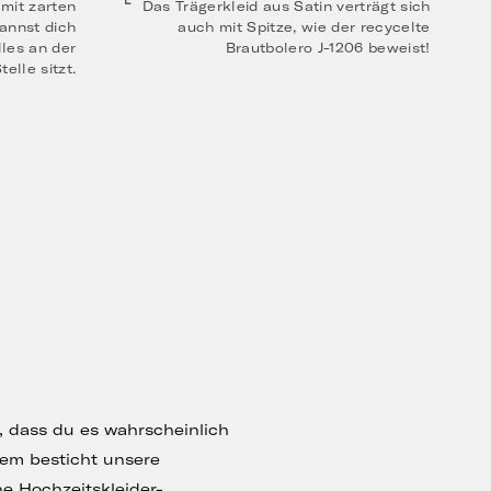
 mit zarten
Das Trägerkleid aus Satin verträgt sich
kannst dich
auch mit Spitze, wie der recycelte
lles an der
Brautbolero J-1206 beweist!
telle sitzt.
t, dass du es wahrscheinlich
dem besticht unsere
 Hochzeitskleider-