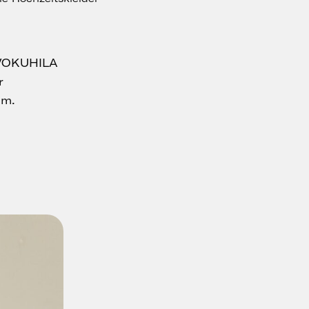
m VOKUHILA
r
hm.