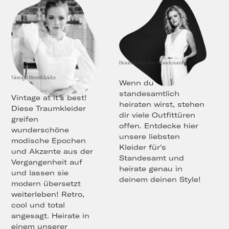
Brautkleider fürs Standesamt
Vintage Brautkleider
Wenn du
standesamtlich
Vintage at it's best!
heiraten wirst, stehen
Diese Traumkleider
dir viele Outfittüren
greifen
offen. Entdecke hier
wunderschöne
unsere liebsten
modische Epochen
Kleider für's
und Akzente aus der
Standesamt und
Vergangenheit auf
heirate genau in
und lassen sie
deinem deinen Style!
modern übersetzt
weiterleben! Retro,
cool und total
angesagt. Heirate in
einem unserer