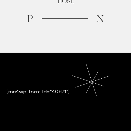
HOSE
P
N
[mc4wp_form id=“40671″]