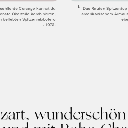
 schlichte Corsage kannst du
Das Rauten Spitzentop 
enste Oberteile kombinieren,
amerikanischem Armauss
n beliebten Spitzenmixbolero
ebe
J-1072.
 zart, wunderschön