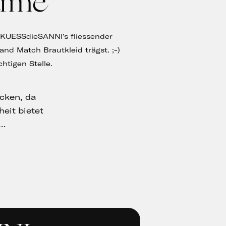
arme
 KUESSdieSANNI’s fliessender
and Match Brautkleid trägst. ;-)
ichtigen Stelle.
cken, da
heit bietet
 …