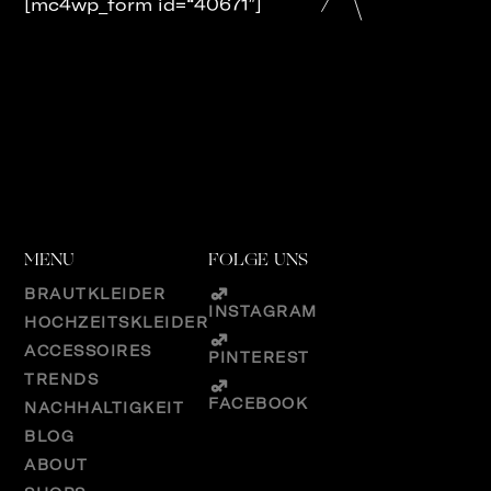
[mc4wp_form id=“40671″]
MENU
FOLGE UNS
BRAUTKLEIDER
INSTAGRAM
HOCHZEITSKLEIDER
ACCESSOIRES
PINTEREST
TRENDS
FACEBOOK
NACHHALTIGKEIT
BLOG
ABOUT