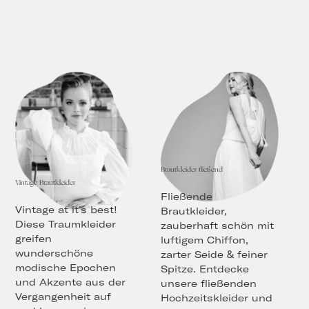
Brautkleider fließend
Vintage Brautkleider
Fließende
Vintage at it's best!
Brautkleider,
Diese Traumkleider
zauberhaft schön mit
greifen
luftigem Chiffon,
wunderschöne
zarter Seide & feiner
modische Epochen
Spitze. Entdecke
und Akzente aus der
unsere fließenden
Vergangenheit auf
Hochzeitskleider und