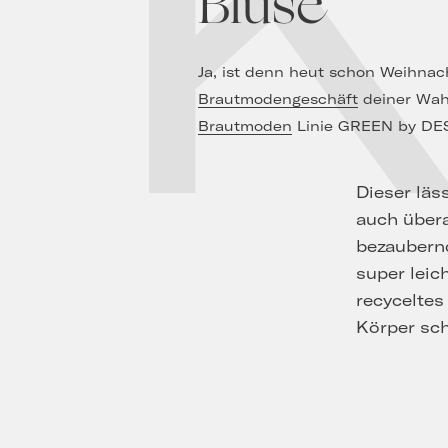
Bluse
Ja, ist denn heut schon Weihnac
Brautmodengeschäft
deiner Wahl
Brautmoden
Linie GREEN by DESI
Dieser läss
auch über
bezaubernd
super leic
recyceltes
Körper sc