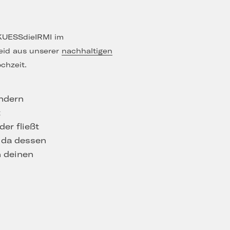
 KUESSdieIRMI im
leid aus unserer
nachhaltigen
chzeit.
ondern
t
er fließt
, da dessen
n deinen