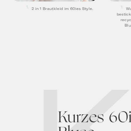
2 in 1 Brautkleid im 60ies Style.
Wu
bestic
recyc
Blu
Kurzes 60i