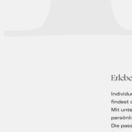
Erleb
Individ
findest
Mit unt
persönl
Die pa