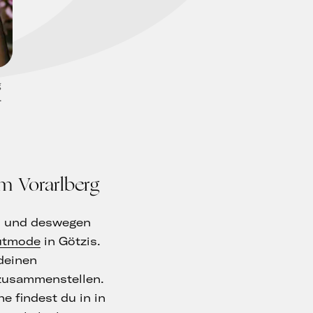
g
.
m Vorarlberg
ns und deswegen
utmode
in Götzis.
deinen
 zusammenstellen.
 findest du in in