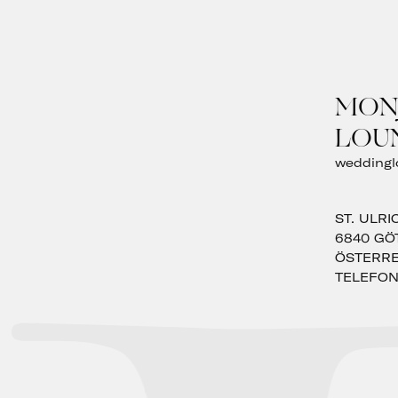
MON
LOU
weddingl
ST. ULRI
6840
GÖT
ÖSTERRE
TELEFO