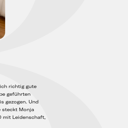
B
ch richtig gute
be geführten
is gezogen. Und
e steckt Monja
 mit Leidenschaft,