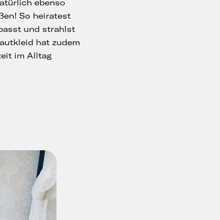
atürlich ebenso
ßen! So heiratest
passt und strahlst
rautkleid hat zudem
eit im Alltag