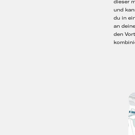
dieser 
und kann
du in ei
an dein
den Vort
kombini