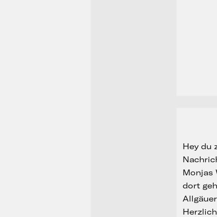
Hey du z
Nachric
Monjas 
dort geh
Allgäue
Herzlich