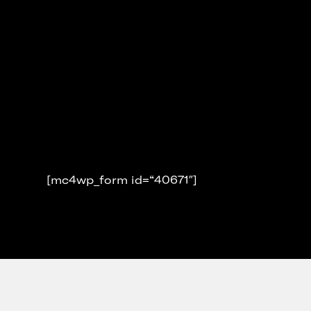
[mc4wp_form id=“40671″]