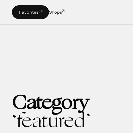
(0)
Favorites
Shops
Category
featured