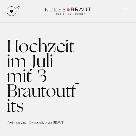
(0)
Hochzeit
im Juli
mit 3
Brautoutf
its
Post von einer #kuessdiebrautBRAUT