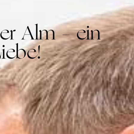
er Alm – ein
iebe!